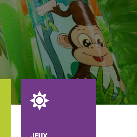

JEUX