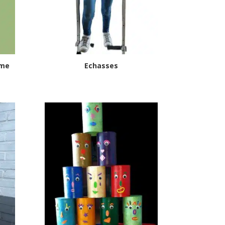
mme
Echasses