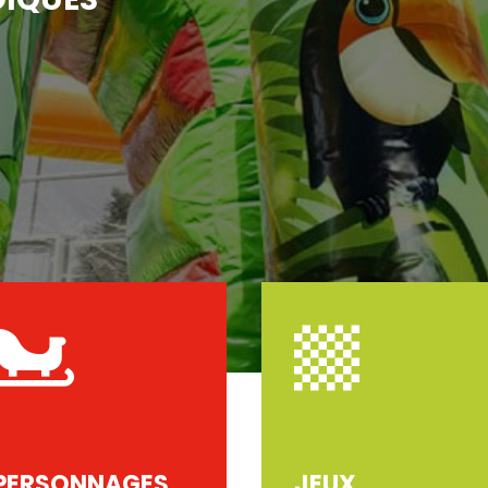


PERSONNAGES
JEUX